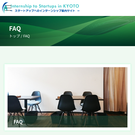
Skip
to
FAQ
content
トップ
/
FAQ
FAQ